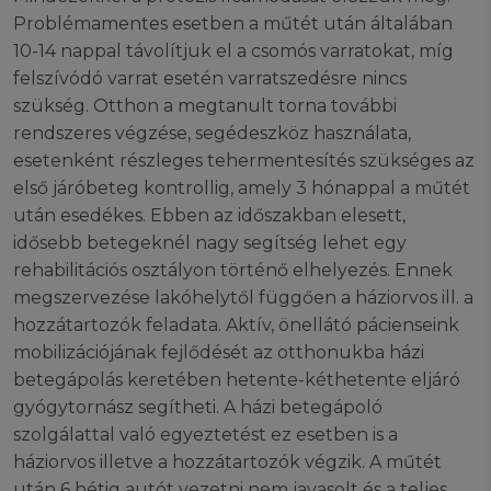
Problémamentes esetben a műtét után általában
10-14 nappal távolítjuk el a csomós varratokat, míg
felszívódó varrat esetén varratszedésre nincs
szükség. Otthon a megtanult torna további
rendszeres végzése, segédeszköz használata,
esetenként részleges tehermentesítés szükséges az
első járóbeteg kontrollig, amely 3 hónappal a műtét
után esedékes. Ebben az időszakban elesett,
idősebb betegeknél nagy segítség lehet egy
rehabilitációs osztályon történő elhelyezés. Ennek
megszervezése lakóhelytől függően a háziorvos ill. a
hozzátartozók feladata. Aktív, önellátó pácienseink
mobilizációjának fejlődését az otthonukba házi
betegápolás keretében hetente-kéthetente eljáró
gyógytornász segítheti. A házi betegápoló
szolgálattal való egyeztetést ez esetben is a
háziorvos illetve a hozzátartozók végzik. A műtét
után 6 hétig autót vezetni nem javasolt és a teljes