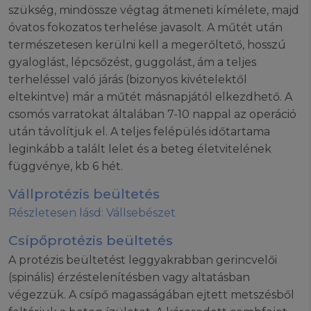
szükség, mindössze végtag átmeneti kímélete, majd
óvatos fokozatos terhelése javasolt. A műtét után
természetesen kerülni kell a megerőltető, hosszú
gyaloglást, lépcsőzést, guggolást, ám a teljes
terheléssel való járás (bizonyos kivételektől
eltekintve) már a műtét másnapjától elkezdhető. A
csomós varratokat általában 7-10 nappal az operáció
után távolítjuk el. A teljes felépülés időtartama
leginkább a talált lelet és a beteg életvitelének
függvénye, kb 6 hét.
Vállprotézis beültetés
Részletesen lásd: Vállsebészet
Csípőprotézis beültetés
A protézis beültetést leggyakrabban gerincvelői
(spinális) érzéstelenítésben vagy altatásban
végezzük. A csípő magasságában ejtett metszésből