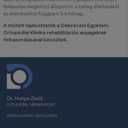
felépülés megelőző állapottól, a beteg életkorától
és életvitelétől függően 3-6 hónap.
A műtéti tájékoztatók a Debreceni Egyetem
Ortopédiai Klinika rehabilitációs anyagainak
felhasználásával készültek.
Dr. Hunya Zsolt
ortopédia, vállsebészet
Adatkezelési tájékoztató