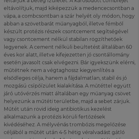
feltárjuk a beteg ízületet. A károsodott combfejet
eltávolítjuk, majd kiképezzük a medencecsontban a
vápa, a combcsontban a szár helyét oly módon, hogy
abban a szövetbarát műanyagból, illetve fémből
készült protézis részek csontcement segítségével
vagy csontcement nélkül stabilan rögzíthetőek
legyenek. A cement nélküli beültetést általában 60
éves kor alatt, illetve kifejezetten jó csontállomány
esetén javasolt csak elvégezni. Bár igyekszünk elérni,
műtétnek nem a végtaghossz kiegyenlítés a
elsődleges célja, hanem a fájdalmatlan, stabil és jó
mozgású csípőízület kialakítása. A műtéttel együtt
járó utóvérzés miatt általában egy műanyag csövet
helyezünk a műtéti területbe, majd a sebet zárjuk.
Műtét után rövid ideig antibiotikus kezelést
alkalmazunk a protézis körüli fertőzések
kivédéséhez. A mélyvénás trombózis megelőzése
céljából a műtét után 4-5 hétig véralvadást gátló