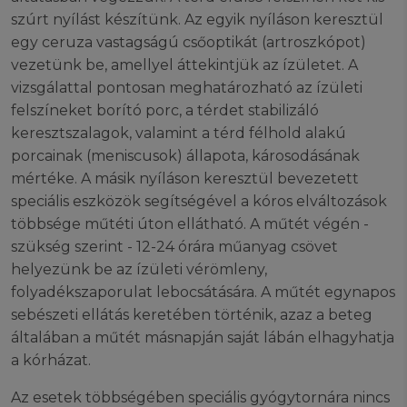
szúrt nyílást készítünk. Az egyik nyíláson keresztül
egy ceruza vastagságú csőoptikát (artroszkópot)
vezetünk be, amellyel áttekintjük az ízületet. A
vizsgálattal pontosan meghatározható az ízületi
felszíneket borító porc, a térdet stabilizáló
keresztszalagok, valamint a térd félhold alakú
porcainak (meniscusok) állapota, károsodásának
mértéke. A másik nyíláson keresztül bevezetett
speciális eszközök segítségével a kóros elváltozások
többsége műtéti úton ellátható. A műtét végén -
szükség szerint - 12-24 órára műanyag csövet
helyezünk be az ízületi vérömleny,
folyadékszaporulat lebocsátására. A műtét egynapos
sebészeti ellátás keretében történik, azaz a beteg
általában a műtét másnapján saját lábán elhagyhatja
a kórházat.
Az esetek többségében speciális gyógytornára nincs