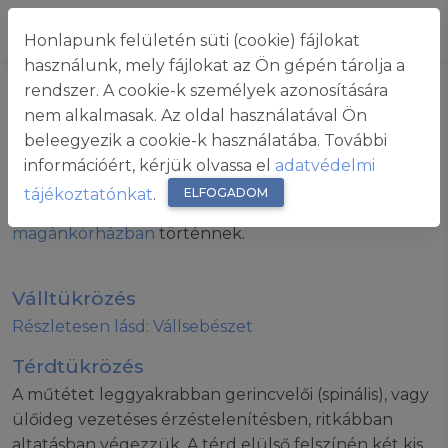
Dr. Hunya Zsolt
Honlapunk felületén süti (cookie) fájlokat
használunk, mely fájlokat az Ön gépén tárolja a
rendszer. A cookie-k személyek azonosítására
nem alkalmasak. Az oldal használatával Ön
Műtétek
beleegyezik a cookie-k használatába. További
információért, kérjük olvassa el
adatvédelmi
tájékoztatónkat
.
ELFOGADOM
A magán finanszírozott műtétek a
Triton Life
magánkórházban
történnek.
Válltükrözés
Részletesen lásd: Vállsebészet
Térdtükrözés
A műtétet leggyakrabban gerincvelői (spinális), vagy
ülőideg vezetéses érzéstelenítésben, ritkábban
altatásban végezzük. A térd elülső felszínén két kis