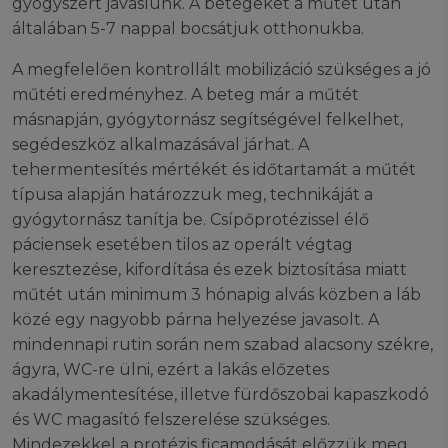
gyógyszert javaslunk. A betegeket a műtét után
általában 5-7 nappal bocsátjuk otthonukba.
A megfelelően kontrollált mobilizáció szükséges a jó
műtéti eredményhez. A beteg már a műtét
másnapján, gyógytornász segítségével felkelhet,
segédeszköz alkalmazásával járhat. A
tehermentesítés mértékét és időtartamát a műtét
típusa alapján határozzuk meg, technikáját a
gyógytornász tanítja be. Csípőprotézissel élő
páciensek esetében tilos az operált végtag
keresztezése, kifordítása és ezek biztosítása miatt
műtét után minimum 3 hónapig alvás közben a láb
közé egy nagyobb párna helyezése javasolt. A
mindennapi rutin során nem szabad alacsony székre,
ágyra, WC-re ülni, ezért a lakás előzetes
akadálymentesítése, illetve fürdőszobai kapaszkodó
és WC magasító felszerelése szükséges.
Mindezekkel a protézis ficamodását előzzük meg.